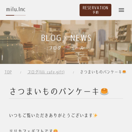
RESERVATION
milu.Inc
予約
BLOG・NEWS
- ブログ・ニュース -
TOP
ブログ(lili cafe,gift)
さつまいものパンケーキ
さつまいものパンケーキ
いつもご覧いただきありがとうございます
リリカフェギフトです